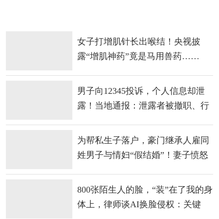
女子打增肌针长出喉结！央视披
露“增肌神药”竟是马用兽药……
男子向12345投诉，个人信息却泄
露！当地通报：泄露者被撤职、行
政处罚
为帮私生子落户，豪门继承人雇同
姓男子与情妇“假结婚”！妻子愤怒
举报
800张陌生人的脸，“装”在了我的身
体上，律师谈AI换脸侵权：关键