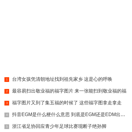
台湾女孩凭清朝地址找到祖先家乡 这是心的呼唤
最容易扫出敬业福的福字图片 来一张能扫到敬业福的福
福字图片又到了集五福的时候了 这些福字图拿走拿走
抖音EGM是什么梗什么意思 到底是EGM还是EDM出处哪里
浙江省足协回应青少年足球比赛现断子绝孙脚