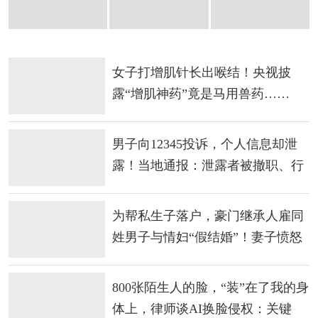
女子打增肌针长出喉结！央视披
露“增肌神药”竟是马用兽药……
男子向12345投诉，个人信息却泄
露！当地通报：泄露者被撤职、行
政处罚
为帮私生子落户，豪门继承人雇同
姓男子与情妇“假结婚”！妻子愤怒
举报
800张陌生人的脸，“装”在了我的身
体上，律师谈AI换脸侵权：关键