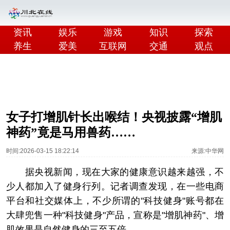
资讯
娱乐
游戏
知识
探索
养生
爱美
互联网
交通
观点
女子打增肌针长出喉结！央视披露“增肌
神药”竟是马用兽药……
时间:2026-03-15 18:22:14
来源:中华网
据央视新闻，现在大家的健康意识越来越强，不
少人都加入了健身行列。记者调查发现，在一些电商
平台和社交媒体上，不少所谓的"科技健身"账号都在
大肆兜售一种"科技健身"产品，宣称是"增肌神药"、增
肌效果是自然健身的三至五倍。