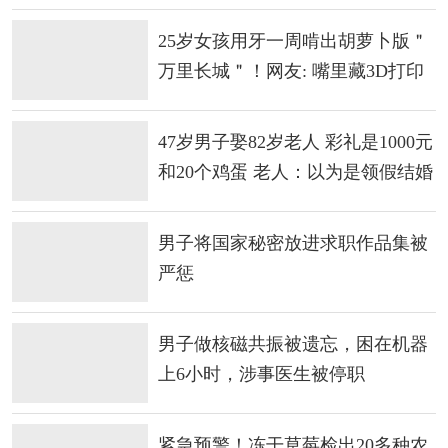
看“可识别性”
25岁女孩用牙一周啃出胡萝卜版＂
万里长城＂！网友: 嘴里藏3D打印
机
47岁男子娶82岁老人 彩礼是1000元
和20个鸡蛋 老人：以为是领假结婚
证
男子将国家秘密放进求职作品集被
严惩
男子做核磁共振被遗忘，困在机器
上6小时，涉事医生被停职
紧急预警！冻干草莓检出20多种农