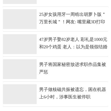
看“可识别性”
25岁女孩用牙一周啃出胡萝卜版＂
万里长城＂！网友: 嘴里藏3D打印
机
47岁男子娶82岁老人 彩礼是1000元
和20个鸡蛋 老人：以为是领假结婚
证
男子将国家秘密放进求职作品集被
严惩
男子做核磁共振被遗忘，困在机器
上6小时，涉事医生被停职