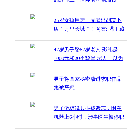
权：关键看“可识别性”
25岁女孩用牙一周啃出胡萝卜
版＂万里长城＂！网友: 嘴里藏
3D打印机
47岁男子娶82岁老人 彩礼是
1000元和20个鸡蛋 老人：以为
是领假结婚证
男子将国家秘密放进求职作品
集被严惩
男子做核磁共振被遗忘，困在
机器上6小时，涉事医生被停职