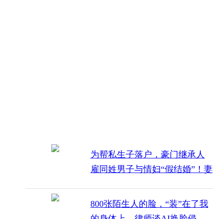
为帮私生子落户，豪门继承人
雇同姓男子与情妇“假结婚”！妻
子愤怒举报
800张陌生人的脸，“装”在了我
的身体上，律师谈AI换脸侵