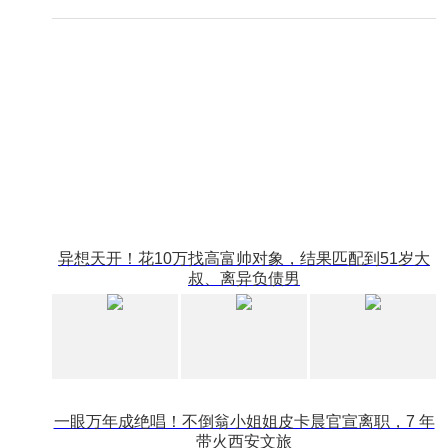
异想天开！花10万找高富帅对象，结果匹配到51岁大
叔、离异负债男
一眼万年成绝唱！不倒翁小姐姐皮卡晨官宣离职，7 年
带火西安文旅