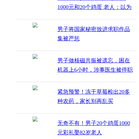
1000元和20个鸡蛋 老人：以为
是领假结婚证
男子将国家秘密放进求职作品
集被严惩
男子做核磁共振被遗忘，困在
机器上6小时，涉事医生被停职
紧急预警！冻干草莓检出20多
种农药，家长别再乱买
无奇不有！男子20个鸡蛋1000
元彩礼娶82岁老人