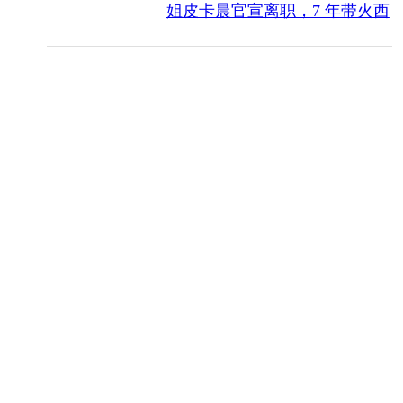
姐皮卡晨官宣离职，7 年带火西
安文旅