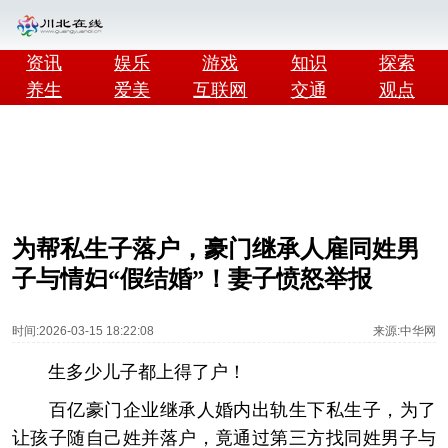
资讯
娱乐
游戏
知识
探索
养生
爱美
互联网
交通
观点
为帮私生子落户，豪门继承人雇同姓男
子与情妇“假结婚”！妻子愤怒举报
时间:2026-03-15 18:22:08
来源:中华网
生多少儿子都上得了户！
百亿豪门企业继承人婚内出轨生下私生子，为了
让孩子随自己姓并落户，竟通过第三方找同姓男子与