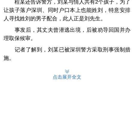
程某还告诉警方，刘某与情人共有2个孩子，为了
让孩子落户深圳、同时户口本上也能姓刘，特意安排
人寻找姓刘的男子配合，此人正是刘先生。
事发后，其丈夫曾潜逃出境，后被劝导回国并办
理取保候审。
记者了解到，刘某已被深圳警方采取刑事强制措
施。
记者调查发现社交平台上有不少所谓"协助落
点击展开全文
户"的帖子，其中主要是帮助办理积分落户，但也可以
提供"假结婚"的落户服务
有中介表示，一般人员因结婚随迁户口，有2年的
等待期，但是他们可以安排高层次人才对象领取结婚
证，当年就可以落户，但需要20多万。他们也可以安