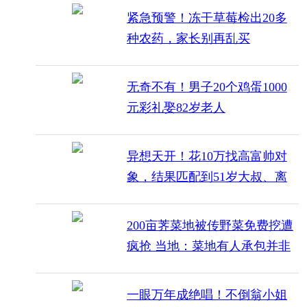
紧急预警！冻干草莓检出20多
种农药，家长别再乱买
无奇不有！男子20个鸡蛋1000
元彩礼娶82岁老人
异想天开！花10万找高富帅对
象，结果匹配到51岁大叔、离
异负债男
200亩荠菜地被传野菜免费挖遭
疯抢 当地：菜地有人承包并非
荒地，派出所已出警
一眼万年成绝唱！不倒翁小姐