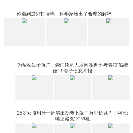
排客户参加技能比赛，运作比赛获得等级证书，通过
高层次技能人才渠道落户。
你遇到过鬼打墙吗，科学家给出了合理的解释！
记者还发现，有律师事务所相关负责人借名下教
育公司，还有公司以教育机构为名义承揽该类业务，
报价皆在30万元左右。
目前，当地警方已对此事展开相关调查。
投稿:chuanbeiol@163.com
为帮私生子落户，豪门继承人雇同姓男子与情妇“假结
婚”！妻子愤怒举报
25岁女孩用牙一周啃出胡萝卜版＂万里长城＂！网友:
嘴里藏3D打印机