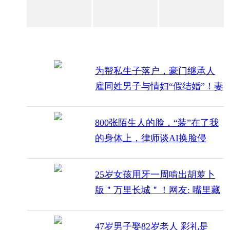
为帮私生子落户，豪门继承人
雇同姓男子与情妇“假结婚”！妻
子愤怒举报
800张陌生人的脸，“装”在了我
的身体上，律师谈AI换脸侵
权：关键看“可识别性”
25岁女孩用牙一周啃出胡萝卜
版＂万里长城＂！网友: 嘴里藏
3D打印机
47岁男子娶82岁老人 彩礼是