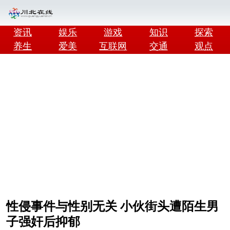
资讯
娱乐
游戏
知识
探索
养生
爱美
互联网
交通
观点
性侵事件与性别无关 小伙街头遭陌生男
子强奸后抑郁