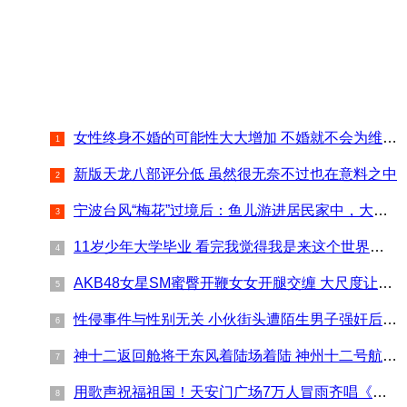
女性终身不婚的可能性大大增加 不婚就不会为维持小家而心力交瘁
新版天龙八部评分低 虽然很无奈不过也在意料之中
宁波台风“梅花”过境后：鱼儿游进居民家中，大雨影响驾校考试
11岁少年大学毕业 看完我觉得我是来这个世界凑数的！
AKB48女星SM蜜臀开鞭女女开腿交缠 大尺度让人咂舌
性侵事件与性别无关 小伙街头遭陌生男子强奸后抑郁
神十二返回舱将于东风着陆场着陆 神州十二号航天员返回时间及个人简介了解一下
用歌声祝福祖国！天安门广场7万人冒雨齐唱《歌唱祖国》