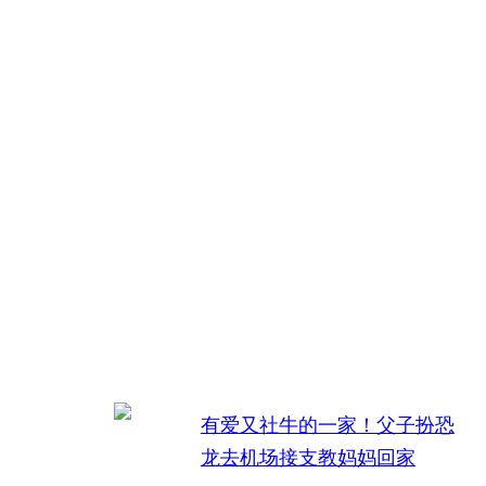
有爱又社牛的一家！父子扮恐
龙去机场接支教妈妈回家