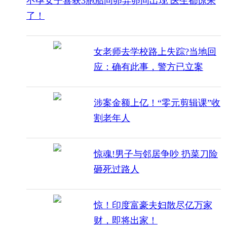
不孕女子喜获3胞胎同卵异卵同出现 医生都惊呆
了！
女老师去学校路上失踪?当地回
应：确有此事，警方已立案
涉案金额上亿！“零元剪辑课”收
割老年人
惊魂!男子与邻居争吵 扔菜刀险
砸死过路人
惊！印度富豪夫妇散尽亿万家
财，即将出家！