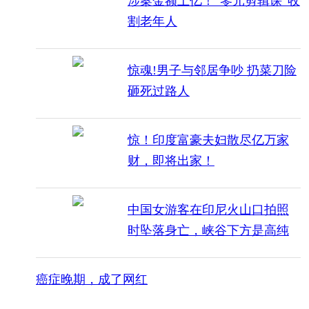
涉案金额上亿！“零元剪辑课”收
割老年人
惊魂!男子与邻居争吵 扔菜刀险
砸死过路人
惊！印度富豪夫妇散尽亿万家
财，即将出家！
中国女游客在印尼火山口拍照
时坠落身亡，峡谷下方是高纯
度硫酸湖
癌症晚期，成了网红