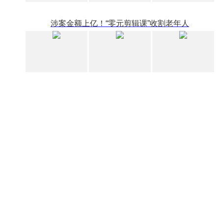
涉案金额上亿！“零元剪辑课”收割老年人