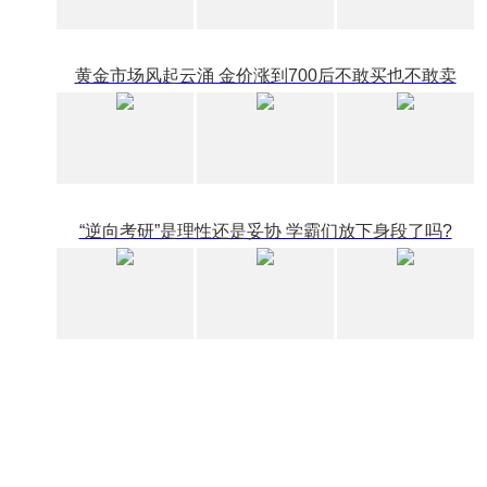
黄金市场风起云涌 金价涨到700后不敢买也不敢卖
“逆向考研”是理性还是妥协 学霸们放下身段了吗?