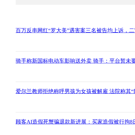
百万反串网红“罗大美”遇害案三名被告均上诉，
骑手称新国标电动车影响送外卖 骑手：平台暂未
爱尔兰教师拒绝称呼男孩为女孩被解雇 法院称其“
顾客AI造假死蟹骗退款新进展：买家造假被行拘8日