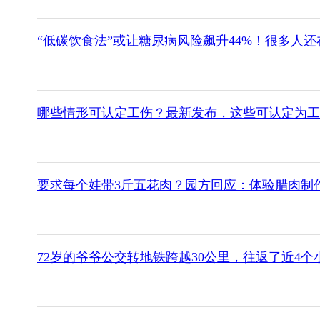
“低碳饮食法”或让糖尿病风险飙升44%！很多人还
哪些情形可认定工伤？最新发布，这些可认定为工
要求每个娃带3斤五花肉？园方回应：体验腊肉制
72岁的爷爷公交转地铁跨越30公里，往返了近4