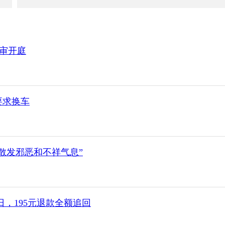
二审开庭
要求换车
散发邪恶和不祥气息”
，195元退款全额追回