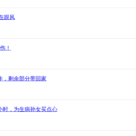
在跟风
伤！
作，剩余部分带回家
个小时，为生病孙女买点心