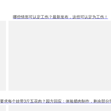
哪些情形可认定工伤？最新发布，这些可认定为工伤！
要求每个娃带3斤五花肉？园方回应：体验腊肉制作，剩余部分