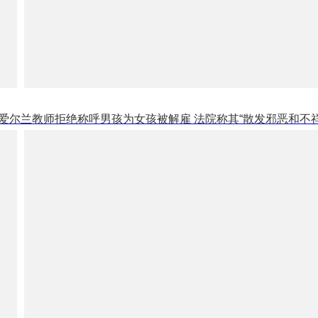
爱尔兰教师拒绝称呼男孩为女孩被解雇 法院称其“散发邪恶和不祥