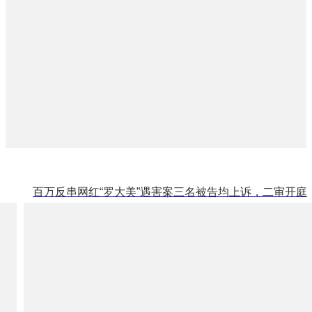
百万反串网红“罗大美”遇害案三名被告均上诉，二审开庭