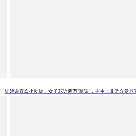
红娘说喜欢小动物，女子花近两万“邂逅”，男生：非常介意养