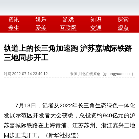
资讯
娱乐
游戏
知识
探索
养生
爱美
互联网
交通
观点
轨道上的长三角加速跑 沪苏嘉城际铁路
三地同步开工
时间:2022-07-14 23:49:12
来源:川北在线原创（guangyuanol.cn）
7月13日，记者从2022年长三角生态绿色一体化
发展示范区开发者大会获悉，总投资约940亿元的沪
苏嘉城际铁路在上海青浦、江苏苏州、浙江嘉兴三地
同步正式开工。（新华社报道）